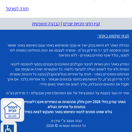
חזרה לפורטל
קנין רוחני וזכויות יוצרים
|
הבהרה משפטית
תנאי שימוש באתר:
הנהלת האתר לא תישא בנזק ישיר או עקיף מהשימוש באתר-עצם השימוש באתר מאשר
הבנה והסכמה לכך י.ד.פרידמן בע"מ - שומרת לעצמה את זכות ההחלטה הסופית למי
למכור, כולל שינוי מחירים באתרים - ללא התראה!
המידע באתר ניתן כשרות לציבור הקבלנים המתכננים והבונים בכפוף להסכמה לתנאי
השרות ולא יוכל לשמש כעילה לתביעה כלשהי. כל התקשרות ישירה או עקיפה עם
הגורמים המוזכרים באתר - תהיה על אחריות הגולש/הקבלן/הבונה כל הזכויות שמורות
לי.ד.פרידמן בע"מ, כל המשתמש בחומר ובנתונים שבאתר - על אחריותו בלבד. אם אינך
מקבל את התנאים וההגבלות, עליך לעזוב את האתר באופן מיידי.
אתר זה נועד כמצגת על הפוטנציאל של שם המתחם/דומיין שבבעלות י.ד.פרידמן בע"מ.
האתר עודכן ביולי 2026 ייתכן וחלק מההפניות או המחירים אינם רלוונטיים וכל שימוש
בנתונים על אחריות הגולש.
גולש שאינו מסכים לתנאי השימוש באתר מתבקש לצאת במיידית!
נבנה ועוצב ע"י עידן פ.
כל הזכויות שמורות © 2026