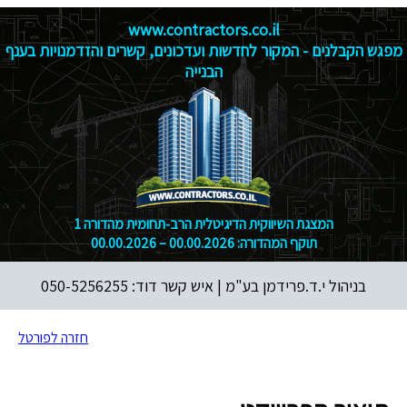
www.contractors.co.il
מפגש הקבלנים - המקור לחדשות ועדכונים, קשרים והזדמנויות בענף
הבנייה
המצגת השיווקית הדיגיטלית הרב‑תחומית מהדורה 1
תוקף המהדורה: 00.00.2026 – 00.00.2026
בניהול י.ד.פרידמן בע"מ |
איש קשר דוד: 050-5256255
חזרה לפורטל